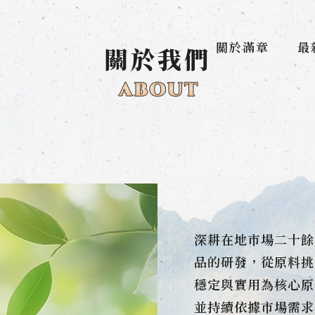
關於滿章
最
關於我們
深耕在地市場二十餘
品的研發，從原料挑
穩定與實用為核心原
並持續依據市場需求