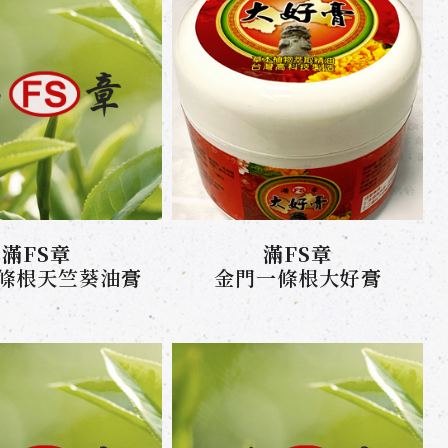
滿FS章
滿FS章
條根天竺葵油膏
金門一條根大好膏