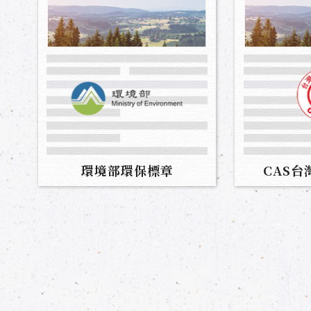
環境部環保標章
CAS