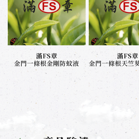
滿FS章
滿FS章
金門一條根金剛防蚊液