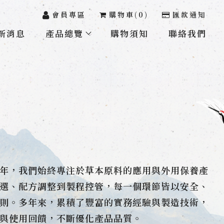
會員專區
購物車(0)
匯款通知
新消息
產品總覽
購物須知
聯絡我們
年，我們始終專注於草本原料的應用與外用保養產
選、配方調整到製程控管，每一個環節皆以安全、
則。多年來，累積了豐富的實務經驗與製造技術，
與使用回饋，不斷優化產品品質。