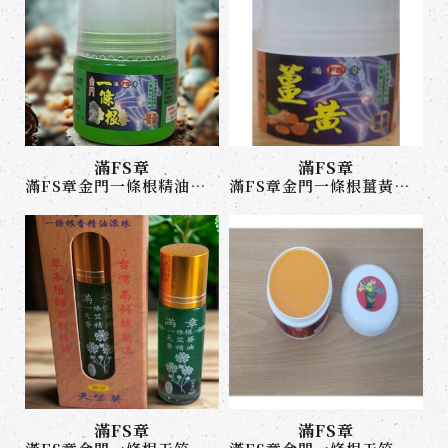
滿FS章
滿FS章
滿FS章金門一條根精油滾珠瓶
滿FS章金門一條根薑黃精油滾珠瓶
滿FS章
滿FS章