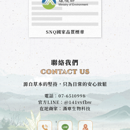
SNQ國家品質標章
聯絡我們
源自草本的堅持，只為日常的安心放鬆
電話：07-6510998
官方LINE：@141vvfbw
在地商家：滿章生物科技